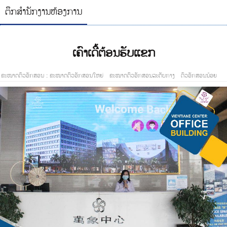
ຕຶກສໍານັກງານຫ້ອງການ
ເຄົາເດີ້ຕ້ອນຮັບແຂກ
 ຂະໜາດຕົວອັກສອນ :
ຂະໜາດຕົວອັກສອນໃຫຍ່
ຂະໜາດຕົວອັກສອນລະດັບກາງ
ຕົວອັກສອນນ້ອຍ