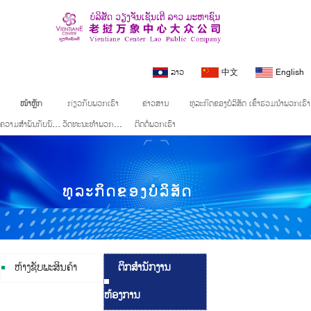
ລາວ
中文
English
ໜ້າຫຼັກ
ກ່ຽວກັບພວກເຮົາ
ຂ່າວສານ
ທຸລະກິດຂອງບໍລິສັດ
ເຂົ້າຮ່ວມນຳພວກເຮົາ
ຄວາມສຳພັນກັບນັກລົງທຶນ
ວັດທະນະທຳພວກເຮົາ
ຕິດຕໍ່ພວກເຮົາ
ທຸລະກິດຂອງບໍລິສັດ
ຫ້າງຊັບພະສິນຄ້າ
ຕຶກສໍານັກງານ
ຫ້ອງການ