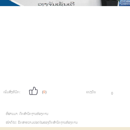
ເພີ່ມສີ່ງທີມັກ:
(
0
)
ແບ່ງບັນ
0
ທີ່ຜ່ານມາ:
ຕຶກສໍານັກງານຫ້ອງການ
ໜ້າຕໍ່ໄປ:
ຮັກສາຄວາມປອດໄພຂອງຕຶກສໍານັກງານຫ້ອງການ