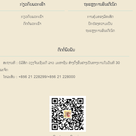
ກ່ຽວກັບພວກເຮົາ
ຖະແຫຼງການອິນເຕີເນັດ
ກ່ຽວກັບພວກເຮົາ
ການຄຸ້ມຄອງລິຄະສິດ
ຕິດຕໍ່ພວກເຮົາ
ປົກປ້ອງຄວາມເປັນ
ຖະແຫຼງການອິນເຕີເນັດ
ຕິດຕໍ່ພົວພັນ
ສະຖານທີ：ບໍລິສັດ ວຽງຈັນເຊັນເຕີ ລາວ ມະຫາຊົນ ສ້າງຕັ້ງຂຶ້ນຢ່າງເປັນທາງການໃນວັນທີ 30
ພະຈິກ
ໂທລະສັບ：+856 21 228299/+856 21 228000