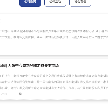
公司新闻
促销活动
社会责任
放
在磨憨口岸查验老挝语编译小分队的团员青年在现场熟悉铁路设备本报记者 刘子语 韩
双方文化、教育等交流密切。今年，面对新冠肺炎疫情，云南人民与老挝人民携手并
新闻]
万象中心成功登陆老挝资本市场
１日上午，老挝万象中心大众公司首个交易日庆典仪式暨上市敲锣仪式在万象市老挝
与老挝吉达蓬集团合资组建，是中国云南省的国有企业在老挝证券交易市场的第一家
塞莎蒙、老挝证券交易所主席万康等老挝有关政府部门代表，与公司创始股东和员工
2516