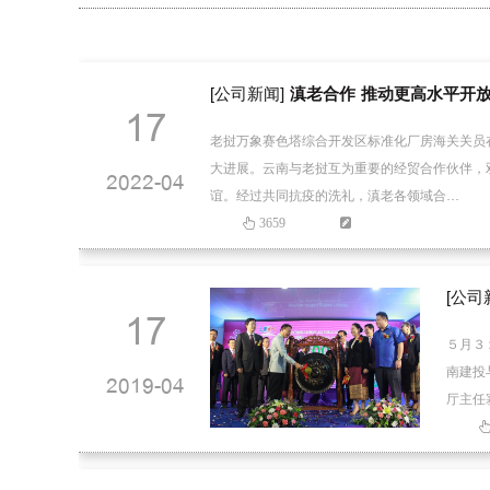
[公司新闻]
滇老合作 推动更高水平开
17
老挝万象赛色塔综合开发区标准化厂房海关关员
大进展。云南与老挝互为重要的经贸合作伙伴，
2022-04
谊。经过共同抗疫的洗礼，滇老各领域合…
3659
[公司
17
５月３
南建投
2019-04
厅主任