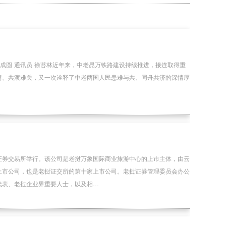
成圆 通讯员 徐苔林近年来，中老昆万铁路建设持续推进，接连取得重
肩、共渡难关，又一次诠释了中老两国人民患难与共、同舟共济的深情厚
证券交易所举行。该公司是老挝万象国际商业旅游中心的上市主体，由云
上市公司，也是老挝证交所的第十家上市公司。老挝证券管理委员会办公
代表、老挝企业界重要人士，以及相…