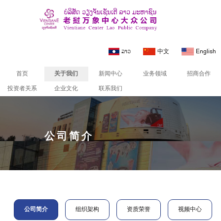
ລາວ
中文
English
首页
关于我们
新闻中心
业务领域
招商合作
投资者关系
企业文化
联系我们
关于我们
公司简介
公司简介
组织架构
资质荣誉
视频中心