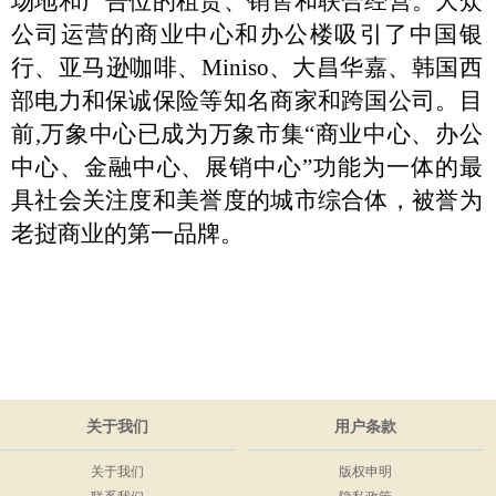
场地和广告位的租赁、销售和联合经营。大众
公司运营的商业中心和办公楼吸引了中国银
行、亚马逊咖啡、Miniso、大昌华嘉、韩国西
部电力和保诚保险等知名商家和跨国公司。目
前,万象中心已成为万象市集“商业中心、办公
中心、金融中心、展销中心”功能为一体的最
具社会关注度和美誉度的城市综合体，被誉为
老挝商业的第一品牌。
关于我们
用户条款
关于我们
版权申明