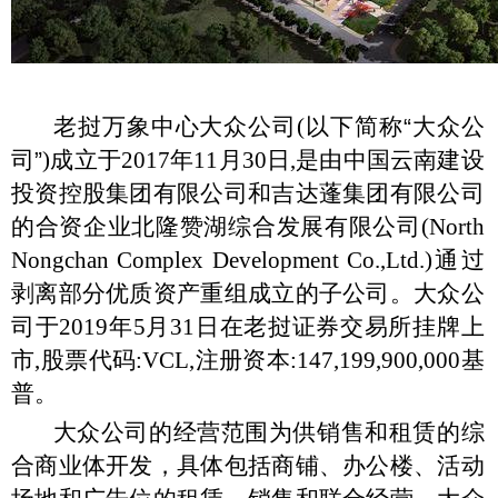
老挝万象中心大众公司(以下简称
“
大众公
司
”
)
成立于2017年11月30日,是由中国云南建设
投资控股集团有限公司和吉达蓬集团有限公司
的合资企业北隆赞湖综合发展有限公司(North
Nongchan Complex Development Co.,Ltd.)通过
剥离部分优质资产重组成立的子公司。大众公
司于2019年5月31日在老挝证券交易所挂牌上
市,股票代码:VCL,注册资本:147,199,900,000基
普。
大众公司的经营范围为供销售和租赁的综
合商业体开发，具体包括商铺、办公楼、活动