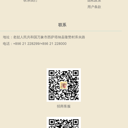
联系我们
隐私政策
用户条款
联系
地址：老挝人民共和国万象市西萨塔纳县隆赞村库央路
电话：+856 21 228299/+856 21 228000
招商客服