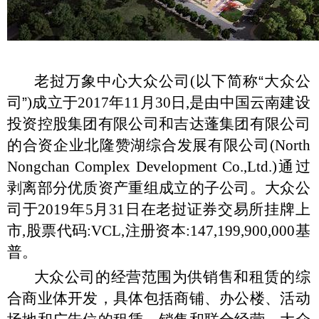
老挝万象中心大众公司(以下简称
“
大众公
司
”
)
成立于2017年11月30日,是由中国云南建设
投资控股集团有限公司和吉达蓬集团有限公司
的合资企业北隆赞湖综合发展有限公司(North
Nongchan Complex Development Co.,Ltd.)通过
剥离部分优质资产重组成立的子公司。大众公
司于2019年5月31日在老挝证券交易所挂牌上
市,股票代码:VCL,注册资本:147,199,900,000基
普。
大众公司的经营范围为供销售和租赁的综
合商业体开发，具体包括商铺、办公楼、活动